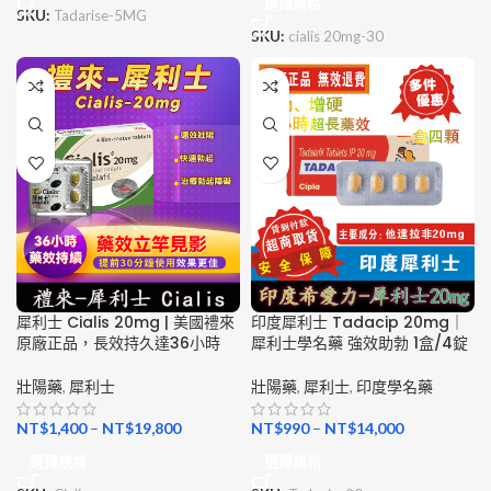
選擇規格
SKU:
Tadarise-5MG
SKU:
cialis 20mg-30
犀利士 Cialis 20mg | 美國禮來
印度犀利士 Tadacip 20mg｜
原廠正品，長效持久達36小時
犀利士學名藥 強效助勃 1盒/4錠
壯陽藥
,
犀利士
壯陽藥
,
犀利士
,
印度學名藥
NT$
1,400
–
NT$
19,800
NT$
990
–
NT$
14,000
選擇規格
選擇規格