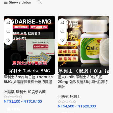
Show sidebar
犀利士 5mg 每日錠 Tadarise-
禮來Cialis 犀利士 30粒/1瓶
5MG 攝護腺保養與治療的首選
20mg 強效長達36小時-瓶裝特
惠版
壯陽藥
,
犀利士
,
印度學名藥
壯陽藥
,
犀利士
NT$
1,100
–
NT$
18,400
NT$
4,500
–
NT$
20,000
選擇規格