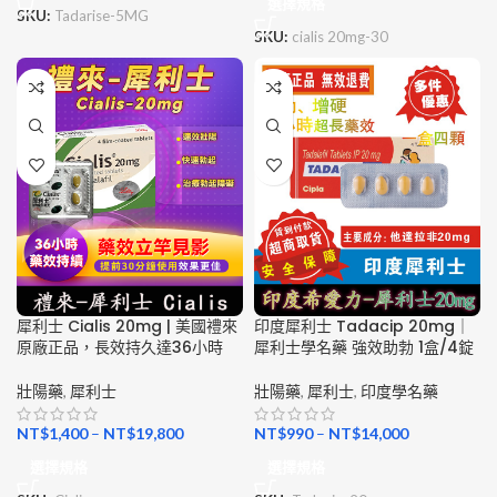
選擇規格
SKU:
Tadarise-5MG
SKU:
cialis 20mg-30
犀利士 Cialis 20mg | 美國禮來
印度犀利士 Tadacip 20mg｜
原廠正品，長效持久達36小時
犀利士學名藥 強效助勃 1盒/4錠
壯陽藥
,
犀利士
壯陽藥
,
犀利士
,
印度學名藥
NT$
1,400
–
NT$
19,800
NT$
990
–
NT$
14,000
選擇規格
選擇規格