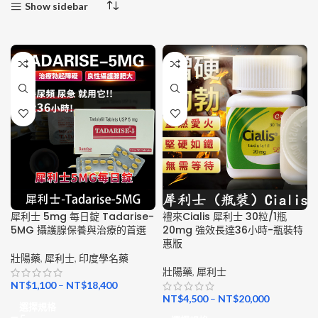
Show sidebar
犀利士 5mg 每日錠 Tadarise-
禮來Cialis 犀利士 30粒/1瓶
5MG 攝護腺保養與治療的首選
20mg 強效長達36小時-瓶裝特
惠版
壯陽藥
,
犀利士
,
印度學名藥
壯陽藥
,
犀利士
NT$
1,100
–
NT$
18,400
NT$
4,500
–
NT$
20,000
選擇規格