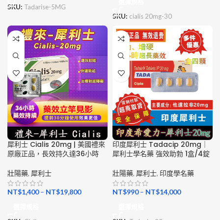
選擇規格
SKU:
Tadarise-5MG
SKU:
cialis 20mg-30
犀利士 Cialis 20mg | 美國禮來
印度犀利士 Tadacip 20mg｜
原廠正品，長效持久達36小時
犀利士學名藥 強效助勃 1盒/4錠
壯陽藥
,
犀利士
壯陽藥
,
犀利士
,
印度學名藥
NT$
1,400
–
NT$
19,800
NT$
990
–
NT$
14,000
選擇規格
選擇規格