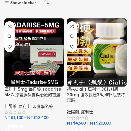
Show sidebar
犀利士 5mg 每日錠 Tadarise-
禮來Cialis 犀利士 30粒/1瓶
5MG 攝護腺保養與治療的首選
20mg 強效長達36小時-瓶裝特
惠版
壯陽藥
,
犀利士
,
印度學名藥
壯陽藥
,
犀利士
NT$
1,100
–
NT$
18,400
NT$
4,500
–
NT$
20,000
選擇規格