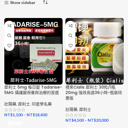
Show sidebar
犀利士 5mg 每日錠 Tadarise-
禮來Cialis 犀利士 30粒/1瓶
5MG 攝護腺保養與治療的首選
20mg 強效長達36小時-瓶裝特
惠版
壯陽藥
,
犀利士
,
印度學名藥
壯陽藥
,
犀利士
NT$
1,100
–
NT$
18,400
NT$
4,500
–
NT$
20,000
選擇規格