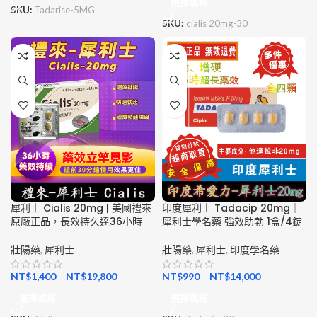
選擇規格
SKU:
Tadarise-5MG
SKU:
cialis 20mg-30
犀利士 Cialis 20mg | 美國禮來
印度犀利士 Tadacip 20mg｜
原廠正品，長效持久達36小時
犀利士學名藥 強效助勃 1盒/4錠
壯陽藥
,
犀利士
壯陽藥
,
犀利士
,
印度學名藥
NT$
1,400
–
NT$
19,800
NT$
990
–
NT$
14,000
選擇規格
選擇規格