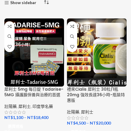
Show sidebar
犀利士 5mg 每日錠 Tadarise-
禮來Cialis 犀利士 30粒/1瓶
5MG 攝護腺保養與治療的首選
20mg 強效長達36小時-瓶裝特
惠版
壯陽藥
,
犀利士
,
印度學名藥
壯陽藥
,
犀利士
NT$
1,100
–
NT$
18,400
NT$
4,500
–
NT$
20,000
選擇規格