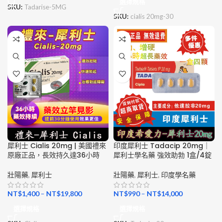
選擇規格
SKU:
Tadarise-5MG
SKU:
cialis 20mg-30
犀利士 Cialis 20mg | 美國禮來
印度犀利士 Tadacip 20mg｜
原廠正品，長效持久達36小時
犀利士學名藥 強效助勃 1盒/4錠
壯陽藥
,
犀利士
壯陽藥
,
犀利士
,
印度學名藥
NT$
1,400
–
NT$
19,800
NT$
990
–
NT$
14,000
選擇規格
選擇規格