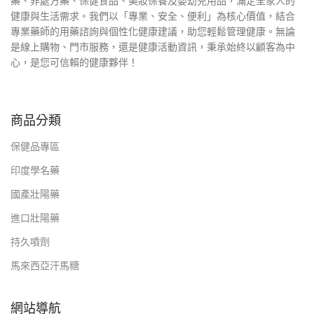
藥、非處方藥、保健食品、美妝保養及嬰幼兒用品，滿足全家人的
健康與生活需求。我們以「專業、安全、便利」為核心價值，結合
專業藥師的用藥諮詢與個性化健康建議，助您輕鬆管理健康。無論
是線上購物、門市服務，還是健康活動資訊，秉承始終以顧客為中
心，是您可信賴的健康夥伴！
商品分類
保健品專區
印度學名藥
國產壯陽藥
進口壯陽藥
持久噴劑
馬來西亞汗馬糖
網站導航