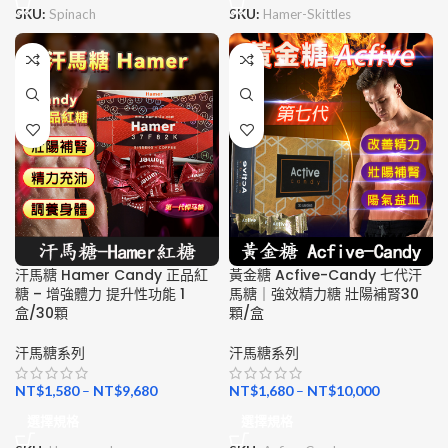
SKU:
Spinach
SKU:
Hamer-Skittles
汗馬糖 Hamer Candy 正品紅
黃金糖 Acfive-Candy 七代汗
糖 – 增強體力 提升性功能 1
馬糖｜強效精力糖 壯陽補腎30
盒/30顆
顆/盒
汗馬糖系列
汗馬糖系列
NT$
1,580
–
NT$
9,680
NT$
1,680
–
NT$
10,000
選擇規格
選擇規格