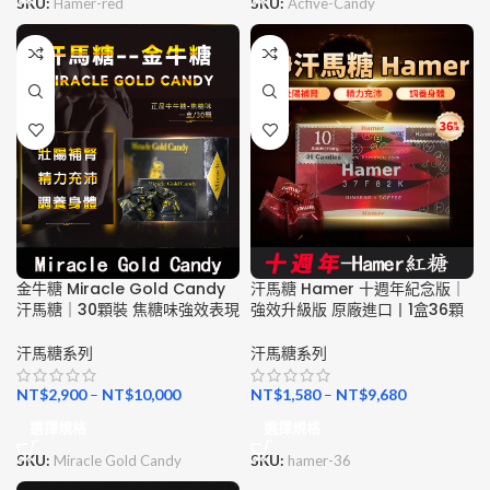
SKU:
Hamer-red
SKU:
Acfive-Candy
金牛糖 Miracle Gold Candy
汗馬糖 Hamer 十週年紀念版｜
汗馬糖｜30顆裝 焦糖味強效表現
強效升級版 原廠進口丨1盒36顆
汗馬糖系列
汗馬糖系列
NT$
2,900
–
NT$
10,000
NT$
1,580
–
NT$
9,680
選擇規格
選擇規格
SKU:
Miracle Gold Candy
SKU:
hamer-36