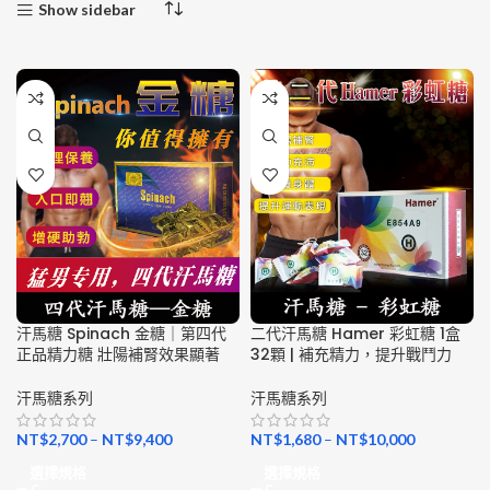
Show sidebar
汗馬糖 Spinach 金糖｜第四代
二代汗馬糖 Hamer 彩虹糖 1盒
正品精力糖 壯陽補腎效果顯著
32顆 | 補充精力，提升戰鬥力
汗馬糖系列
汗馬糖系列
NT$
2,700
–
NT$
9,400
NT$
1,680
–
NT$
10,000
選擇規格
選擇規格