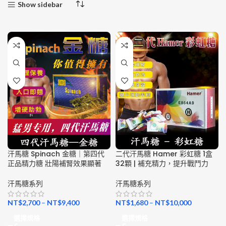
Show sidebar
汗馬糖 Spinach 金糖｜第四代
二代汗馬糖 Hamer 彩虹糖 1盒
正品精力糖 壯陽補腎效果顯著
32顆 | 補充精力，提升戰鬥力
汗馬糖系列
汗馬糖系列
NT$
2,700
–
NT$
9,400
NT$
1,680
–
NT$
10,000
選擇規格
選擇規格