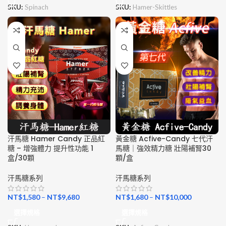
SKU:
Spinach
SKU:
Hamer-Skittles
汗馬糖 Hamer Candy 正品紅
黃金糖 Acfive-Candy 七代汗
糖 – 增強體力 提升性功能 1
馬糖｜強效精力糖 壯陽補腎30
盒/30顆
顆/盒
汗馬糖系列
汗馬糖系列
NT$
1,580
–
NT$
9,680
NT$
1,680
–
NT$
10,000
選擇規格
選擇規格