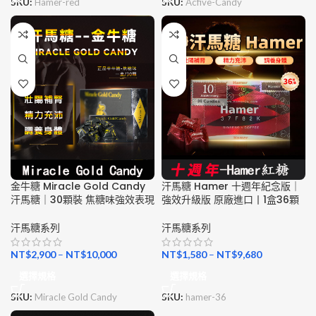
SKU:
Hamer-red
SKU:
Acfive-Candy
金牛糖 Miracle Gold Candy
汗馬糖 Hamer 十週年紀念版｜
汗馬糖｜30顆裝 焦糖味強效表現
強效升級版 原廠進口丨1盒36顆
汗馬糖系列
汗馬糖系列
NT$
2,900
–
NT$
10,000
NT$
1,580
–
NT$
9,680
選擇規格
選擇規格
SKU:
Miracle Gold Candy
SKU:
hamer-36