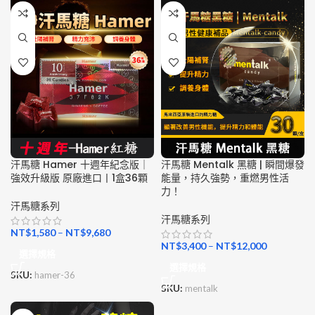
汗馬糖 Hamer 十週年紀念版｜
汗馬糖 Mentalk 黑糖 | 瞬間爆發
強效升級版 原廠進口丨1盒36顆
能量，持久強勢，重燃男性活
力！
汗馬糖系列
汗馬糖系列
NT$
1,580
–
NT$
9,680
NT$
3,400
–
NT$
12,000
選擇規格
選擇規格
SKU:
hamer-36
SKU:
mentalk