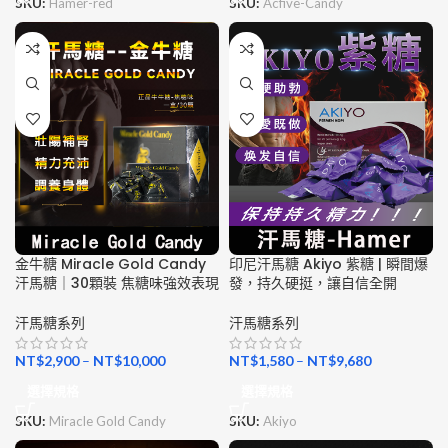
SKU:
Hamer-red
SKU:
Acfive-Candy
金牛糖 Miracle Gold Candy
印尼汗馬糖 Akiyo 紫糖 | 瞬間爆
汗馬糖｜30顆裝 焦糖味強效表現
發，持久硬挺，讓自信全開
汗馬糖系列
汗馬糖系列
NT$
2,900
–
NT$
10,000
NT$
1,580
–
NT$
9,680
選擇規格
選擇規格
SKU:
Miracle Gold Candy
SKU:
Akiyo