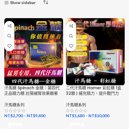
Show sidebar
汗馬糖 Spinach 金糖｜第四代
二代汗馬糖 Hamer 彩虹糖 1盒
正品精力糖 壯陽補腎效果顯著
32顆 | 補充精力，提升戰鬥力
汗馬糖系列
汗馬糖系列
NT$
2,700
–
NT$
9,400
NT$
1,680
–
NT$
10,000
選擇規格
選擇規格