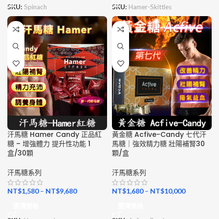
SKU:
Spinach
SKU:
Hamer-Skittles
汗馬糖 Hamer Candy 正品紅
黃金糖 Acfive-Candy 七代汗
糖 – 增強體力 提升性功能 1
馬糖｜強效精力糖 壯陽補腎30
盒/30顆
顆/盒
汗馬糖系列
汗馬糖系列
NT$
1,580
–
NT$
9,680
NT$
1,680
–
NT$
10,000
選擇規格
選擇規格