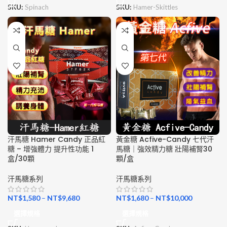
SKU:
Spinach
SKU:
Hamer-Skittles
汗馬糖 Hamer Candy 正品紅
黃金糖 Acfive-Candy 七代汗
糖 – 增強體力 提升性功能 1
馬糖｜強效精力糖 壯陽補腎30
盒/30顆
顆/盒
汗馬糖系列
汗馬糖系列
NT$
1,580
–
NT$
9,680
NT$
1,680
–
NT$
10,000
選擇規格
選擇規格