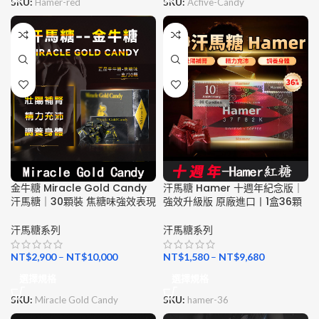
SKU:
Hamer-red
SKU:
Acfive-Candy
金牛糖 Miracle Gold Candy
汗馬糖 Hamer 十週年紀念版｜
汗馬糖｜30顆裝 焦糖味強效表現
強效升級版 原廠進口丨1盒36顆
汗馬糖系列
汗馬糖系列
NT$
2,900
–
NT$
10,000
NT$
1,580
–
NT$
9,680
選擇規格
選擇規格
SKU:
Miracle Gold Candy
SKU:
hamer-36