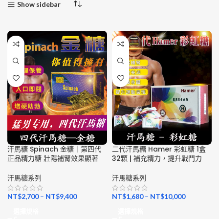
Show sidebar
汗馬糖 Spinach 金糖｜第四代
二代汗馬糖 Hamer 彩虹糖 1盒
正品精力糖 壯陽補腎效果顯著
32顆 | 補充精力，提升戰鬥力
汗馬糖系列
汗馬糖系列
NT$
2,700
–
NT$
9,400
NT$
1,680
–
NT$
10,000
選擇規格
選擇規格