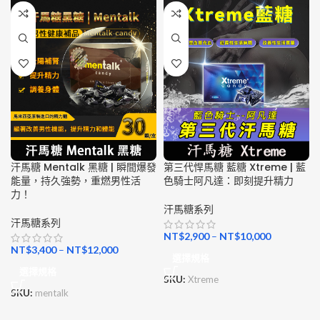
汗馬糖 Mentalk 黑糖 | 瞬間爆發
第三代悍馬糖 藍糖 Xtreme | 藍
能量，持久強勢，重燃男性活
色騎士阿凡達：即刻提升精力
力！
汗馬糖系列
汗馬糖系列
NT$
2,900
–
NT$
10,000
NT$
3,400
–
NT$
12,000
選擇規格
選擇規格
SKU:
Xtreme
SKU:
mentalk