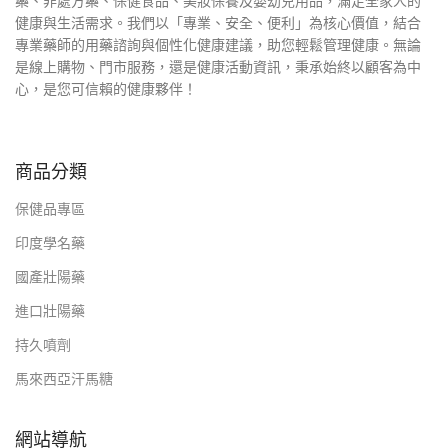
藥、非處方藥、保健食品、美妝保養及嬰幼兒用品，滿足全家人的
健康與生活需求。我們以「專業、安全、便利」為核心價值，結合
專業藥師的用藥諮詢與個性化健康建議，助您輕鬆管理健康。無論
是線上購物、門市服務，還是健康活動資訊，秉承始終以顧客為中
心，是您可信賴的健康夥伴！
商品分類
保健品專區
印度學名藥
國產壯陽藥
進口壯陽藥
持久噴劑
馬來西亞汗馬糖
網站導航