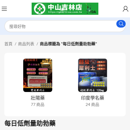
首頁
商品列表
商品標籤為 “每日低劑量助勃藥”
壯陽藥
印度學名藥
77 商品
24 商品
每日低劑量助勃藥