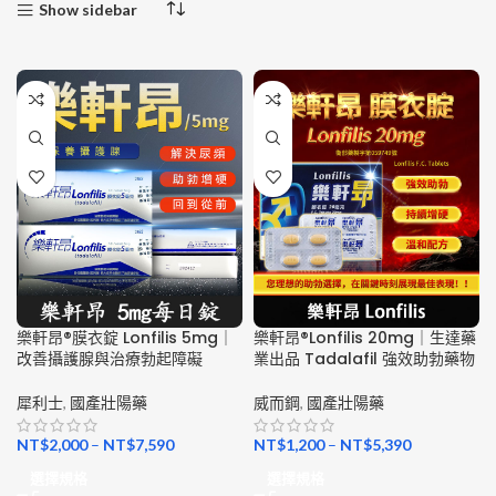
Show sidebar
樂軒昂®膜衣錠 Lonfilis 5mg｜
樂軒昂®Lonfilis 20mg｜生達藥
改善攝護腺與治療勃起障礙
業出品 Tadalafil 強效助勃藥物
犀利士
,
國產壯陽藥
威而鋼
,
國產壯陽藥
NT$
2,000
–
NT$
7,590
NT$
1,200
–
NT$
5,390
選擇規格
選擇規格