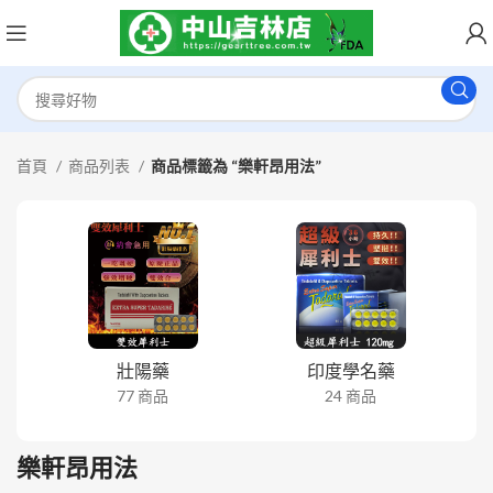
首頁
商品列表
商品標籤為 “樂軒昂用法”
壯陽藥
印度學名藥
77 商品
24 商品
樂軒昂用法