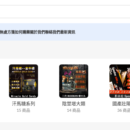
無處方箋如何購藥
關於我們
聯絡我們
最新資訊
汗馬糖系列
陰莖增大類
國產壯
15 商品
14 商品
36 商