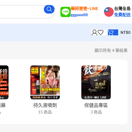
藥師雯雯-LINE
台灣全島
gggeee88
免費配送
NT$
0
顯示所有 4 筆結果
陽藥
持久液噴劑
保健品專區
品
15 商品
3 商品