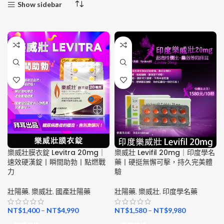
Show sidebar
樂威壯膜衣錠 Levitra 20mg｜
樂威壯 Levifil 20mg｜印度學名
速效硬漢錠丨瞬間助勃丨點燃戰
藥丨硬挺無懈可擊，持久完美體
力
驗
壯陽藥
,
樂威壯
,
國產壯陽藥
壯陽藥
,
樂威壯
,
印度學名藥
NT$
1,400
–
NT$
4,990
NT$
1,580
–
NT$
9,980