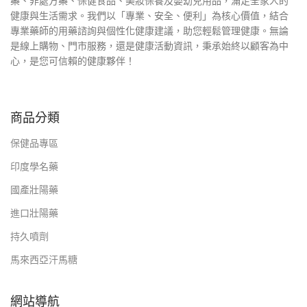
藥、非處方藥、保健食品、美妝保養及嬰幼兒用品，滿足全家人的
健康與生活需求。我們以「專業、安全、便利」為核心價值，結合
專業藥師的用藥諮詢與個性化健康建議，助您輕鬆管理健康。無論
是線上購物、門市服務，還是健康活動資訊，秉承始終以顧客為中
心，是您可信賴的健康夥伴！
商品分類
保健品專區
印度學名藥
國產壯陽藥
進口壯陽藥
持久噴劑
馬來西亞汗馬糖
網站導航