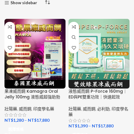
Show sidebar
果凍威而鋼 Kamagra Oral
液態威而鋼 P-Force 160mg｜
Jelly 100mg 液態威超強助勃
ED與PE雙重功效｜快速起效
壯陽藥
,
威而鋼
,
印度學名藥
壯陽藥
,
威而鋼
,
必利勁
,
印度學名
藥
NT$
1,280
–
NT$
17,880
NT$
1,390
–
NT$
17,880
選擇規格