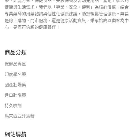
藥、非處方藥、保健食品、美妝保養及嬰幼兒用品，滿足全家人的
健康與生活需求。我們以「專業、安全、便利」為核心價值，結合
專業藥師的用藥諮詢與個性化健康建議，助您輕鬆管理健康。無論
是線上購物、門市服務，還是健康活動資訊，秉承始終以顧客為中
心，是您可信賴的健康夥伴！
商品分類
保健品專區
印度學名藥
國產壯陽藥
進口壯陽藥
持久噴劑
馬來西亞汗馬糖
網站導航