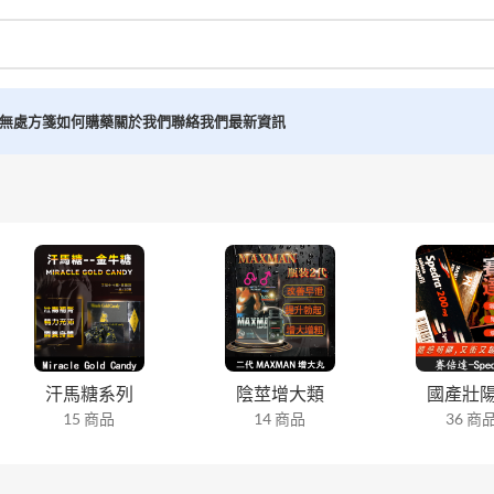
無處方箋如何購藥
關於我們
聯絡我們
最新資訊
汗馬糖系列
陰莖增大類
國產壯
15 商品
14 商品
36 商