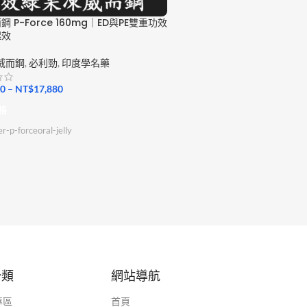
 P-Force 160mg｜ED與PE雙重功效
起效
威而鋼
,
必利勁
,
印度學名藥
90
–
NT$
17,880
格
r-p-forceoral-jelly
分類
網站導航
專區
首頁