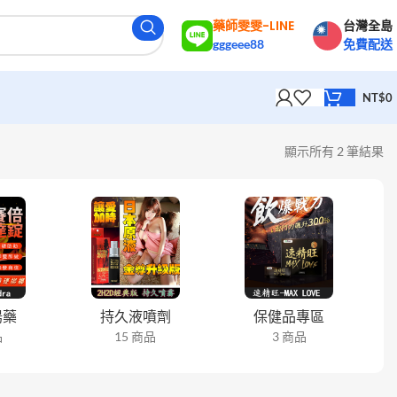
藥師雯雯-LINE
台灣全島
gggeee88
免費配送
NT$
0
顯示所有 2 筆結果
陽藥
持久液噴劑
保健品專區
品
15 商品
3 商品