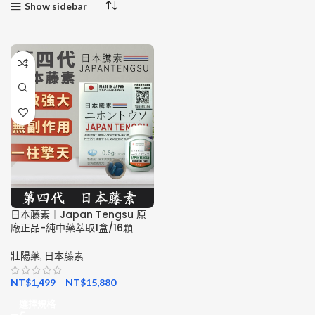
Show sidebar
日本藤素｜Japan Tengsu 原
廠正品-純中藥萃取1盒/16顆
壯陽藥
,
日本藤素
NT$
1,499
–
NT$
15,880
選擇規格