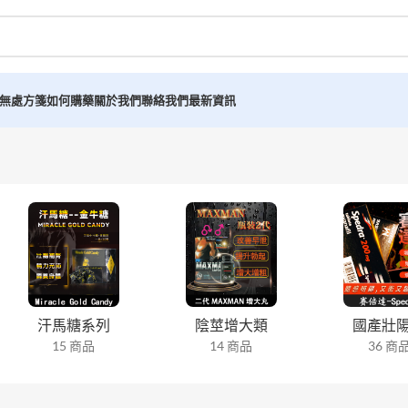
無處方箋如何購藥
關於我們
聯絡我們
最新資訊
汗馬糖系列
陰莖增大類
國產壯
15 商品
14 商品
36 商