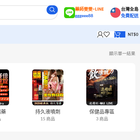
藥師雯雯-LINE
台灣全島
gggeee88
免費配送
NT$
0
顯示單一結果
陽藥
持久液噴劑
保健品專區
品
15 商品
3 商品