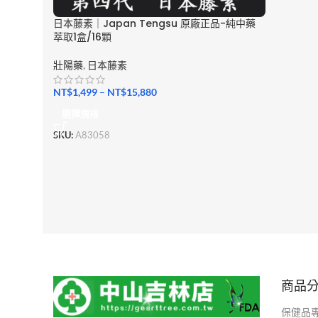
日本藤素｜Japan Tengsu 原廠正品-純中藥
萃取1盒/16顆
壯陽藥
,
日本藤素
NT$
1,499
–
NT$
15,880
選擇規格
SKU:
A83058
商品
保健品