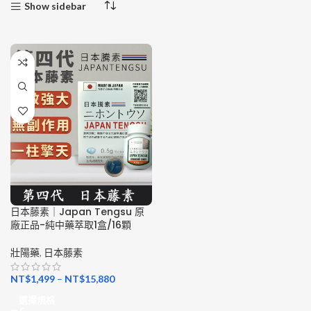
Show sidebar
日本藤素｜Japan Tengsu 原
廠正品-純中藥萃取1盒/16顆
壯陽藥
,
日本藤素
NT$
1,499
–
NT$
15,880
選擇規格