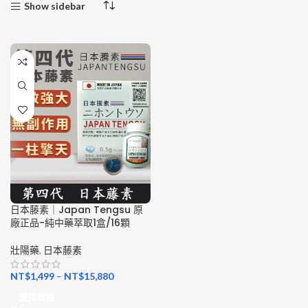
Show sidebar
日本藤素｜Japan Tengsu 原
廠正品-純中藥萃取1盒/16顆
壯陽藥
,
日本藤素
NT$
1,499
–
NT$
15,880
選擇規格