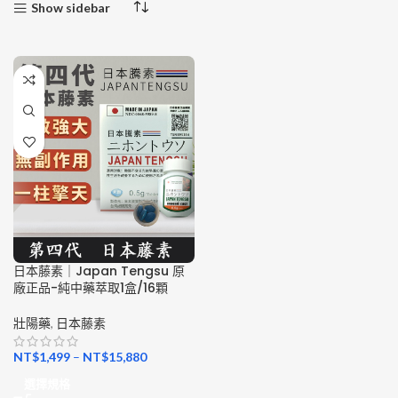
Show sidebar
日本藤素｜Japan Tengsu 原
廠正品-純中藥萃取1盒/16顆
壯陽藥
,
日本藤素
NT$
1,499
–
NT$
15,880
選擇規格