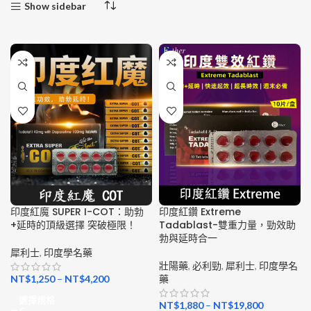
Show sidebar
印度紅魔 SUPER I-COT：助勃
印度紅鑽 Extreme
+延時的頂級選擇 突破極限！
Tadablast-雙重力量，勁效助
勃與延時合一
犀利士
,
印度學名藥
壯陽藥
,
必利勁
,
犀利士
,
印度學名
NT$
1,250
–
NT$
4,200
藥
選擇規格
NT$
1,880
–
NT$
19,800