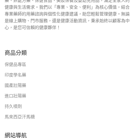
藥、非處方藥、保健食品、美妝保養及嬰幼兒用品，滿足全家人的
健康與生活需求。我們以「專業、安全、便利」為核心價值，結合
專業藥師的用藥諮詢與個性化健康建議，助您輕鬆管理健康。無論
是線上購物、門市服務，還是健康活動資訊，秉承始終以顧客為中
心，是您可信賴的健康夥伴！
商品分類
保健品專區
印度學名藥
國產壯陽藥
進口壯陽藥
持久噴劑
馬來西亞汗馬糖
網站導航