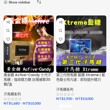
Show sidebar
黃金糖 Acfive-Candy 七代汗
第三代悍馬糖 藍糖 Xtreme | 藍
馬糖｜強效精力糖 壯陽補腎30
色騎士阿凡達：即刻提升精力
顆/盒
汗馬糖系列
汗馬糖系列
NT$
2,900
–
NT$
10,000
NT$
1,680
–
NT$
10,000
選擇規格