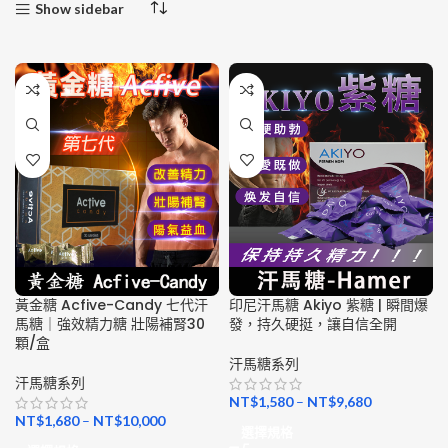
Show sidebar
黃金糖 Acfive-Candy 七代汗
印尼汗馬糖 Akiyo 紫糖 | 瞬間爆
馬糖｜強效精力糖 壯陽補腎30
發，持久硬挺，讓自信全開
顆/盒
汗馬糖系列
汗馬糖系列
NT$
1,580
–
NT$
9,680
NT$
1,680
–
NT$
10,000
選擇規格