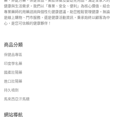
藥、非處方藥、保健食品、美妝保養及嬰幼兒用品，滿足全家人的
健康與生活需求。我們以「專業、安全、便利」為核心價值，結合
專業藥師的用藥諮詢與個性化健康建議，助您輕鬆管理健康。無論
是線上購物、門市服務，還是健康活動資訊，秉承始終以顧客為中
心，是您可信賴的健康夥伴！
商品分類
保健品專區
印度學名藥
國產壯陽藥
進口壯陽藥
持久噴劑
馬來西亞汗馬糖
網站導航