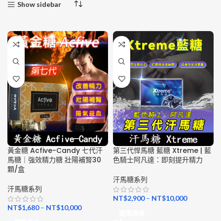
Show sidebar
黃金糖 Acfive-Candy 七代汗
第三代悍馬糖 藍糖 Xtreme | 藍
馬糖｜強效精力糖 壯陽補腎30
色騎士阿凡達：即刻提升精力
顆/盒
汗馬糖系列
汗馬糖系列
NT$
2,900
–
NT$
10,000
NT$
1,680
–
NT$
10,000
選擇規格