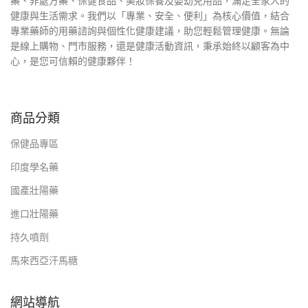
藥、非處方藥、保健食品、美妝保養及嬰幼兒用品，滿足全家人的
健康與生活需求。我們以「專業、安全、便利」為核心價值，結合
專業藥師的用藥諮詢與個性化健康建議，助您輕鬆管理健康。無論
是線上購物、門市服務，還是健康活動資訊，秉承始終以顧客為中
心，是您可信賴的健康夥伴！
商品分類
保健品專區
印度學名藥
國產壯陽藥
進口壯陽藥
持久噴劑
馬來西亞汗馬糖
網站導航