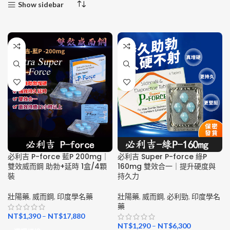
Show sidebar
必利吉 P-force 藍P 200mg｜
必利吉 Super P-force 綠P
雙效威而鋼 助勃+延時 1盒/4顆
160mg 雙效合一｜提升硬度與
裝
持久力
壯陽藥
,
威而鋼
,
印度學名藥
壯陽藥
,
威而鋼
,
必利勁
,
印度學名
藥
NT$
1,390
–
NT$
17,880
NT$
1,290
–
NT$
6,300