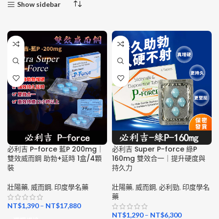
Show sidebar
必利吉 P-force 藍P 200mg｜
必利吉 Super P-force 綠P
雙效威而鋼 助勃+延時 1盒/4顆
160mg 雙效合一｜提升硬度與
裝
持久力
壯陽藥
,
威而鋼
,
印度學名藥
壯陽藥
,
威而鋼
,
必利勁
,
印度學名
藥
NT$
1,390
–
NT$
17,880
NT$
1,290
–
NT$
6,300