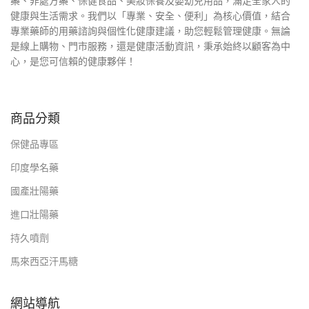
藥、非處方藥、保健食品、美妝保養及嬰幼兒用品，滿足全家人的
健康與生活需求。我們以「專業、安全、便利」為核心價值，結合
專業藥師的用藥諮詢與個性化健康建議，助您輕鬆管理健康。無論
是線上購物、門市服務，還是健康活動資訊，秉承始終以顧客為中
心，是您可信賴的健康夥伴！
商品分類
保健品專區
印度學名藥
國產壯陽藥
進口壯陽藥
持久噴劑
馬來西亞汗馬糖
網站導航