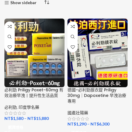
Show sidebar
必利勁 Priligy Poxet-60mg 有
德國-必利勁膜衣錠 Priligy
效治療早洩丨提升性生活品質
30mg｜Dapoxetine 早洩治療
專用
必利勁
,
印度學名藥
國產壯陽藥
NT$
1,580
–
NT$
15,880
NT$
1,290
–
NT$
6,300
選擇規格