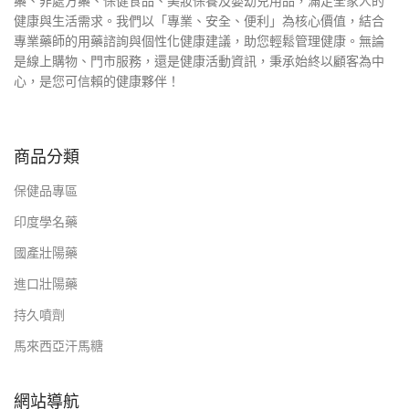
藥、非處方藥、保健食品、美妝保養及嬰幼兒用品，滿足全家人的
健康與生活需求。我們以「專業、安全、便利」為核心價值，結合
專業藥師的用藥諮詢與個性化健康建議，助您輕鬆管理健康。無論
是線上購物、門市服務，還是健康活動資訊，秉承始終以顧客為中
心，是您可信賴的健康夥伴！
商品分類
保健品專區
印度學名藥
國產壯陽藥
進口壯陽藥
持久噴劑
馬來西亞汗馬糖
網站導航