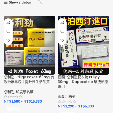
Show sidebar
必利勁 Priligy Poxet-60mg 有
德國-必利勁膜衣錠 Priligy
效治療早洩丨提升性生活品質
30mg｜Dapoxetine 早洩治療
專用
必利勁
,
印度學名藥
國產壯陽藥
NT$
1,580
–
NT$
15,880
NT$
1,290
–
NT$
6,300
選擇規格