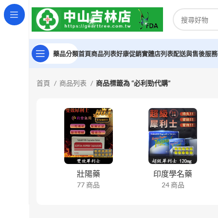
藥品分類
首頁
商品列表
好康促銷
實體店列表
配送與售後服務
首頁
商品列表
商品標籤為 “必利勁代購”
壯陽藥
印度學名藥
77 商品
24 商品