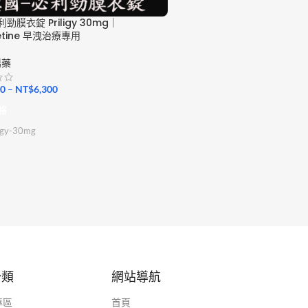
勁膜衣錠 Priligy 30mg｜
etine 早洩治療專用
陽藥
90
–
NT$
6,300
格
ligy-30mg
分類
網站導航
專區
首頁