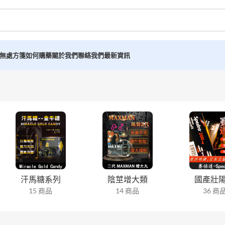
無處方箋如何購藥
關於我們
聯絡我們
最新資訊
汗馬糖系列
陰莖增大類
國產壯
15 商品
14 商品
36 商