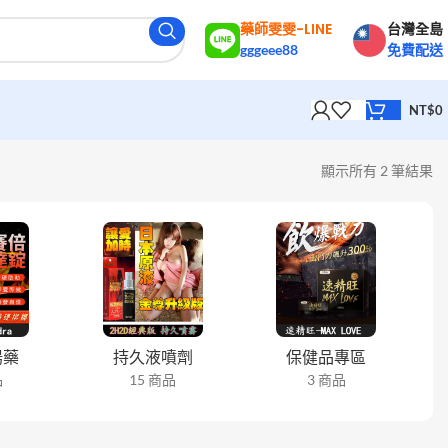
藥師雯雯-LINE
台灣全島
gggeee88
免費配送
NT$
0
顯示所有 2 筆結果
陽藥
持久液噴劑
保健品專區
品
15 商品
3 商品