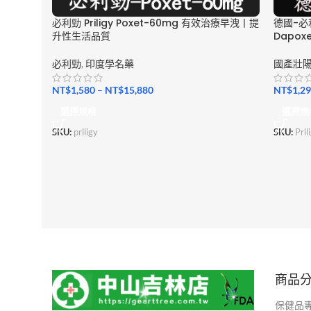
必利勁 Priligy Poxet-60mg 有效治療早洩丨提
德國-必利
升性生活品質
Dapox
必利勁
,
印度學名藥
國產壯
NT$
1,580
–
NT$
15,880
NT$
1,2
選擇規格
選擇規
SKU:
priligy
SKU:
Pri
商品
保健品