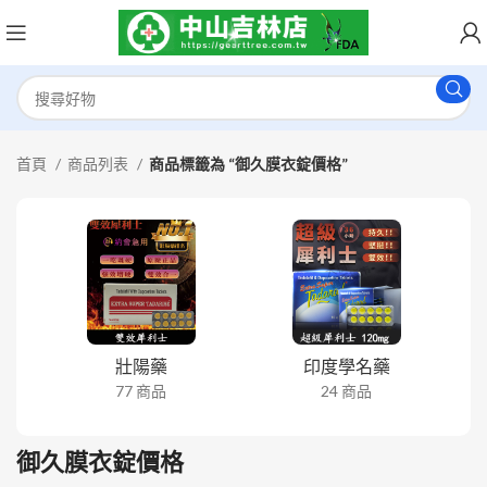
首頁
商品列表
商品標籤為 “御久膜衣錠價格”
壯陽藥
印度學名藥
77 商品
24 商品
御久膜衣錠價格