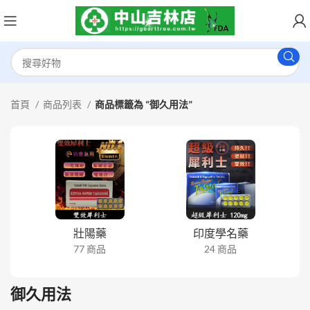
首頁
商品列表
商品標籤為 “御久用法”
壯陽藥
印度學名藥
77 商品
24 商品
御久用法