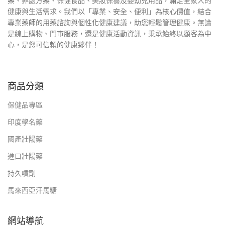
藥、非處方藥、保健食品、美妝保養及嬰幼兒用品，滿足全家人的
健康與生活需求。我們以「專業、安全、便利」為核心價值，結合
專業藥師的用藥諮詢與個性化健康建議，助您輕鬆管理健康。無論
是線上購物、門市服務，還是健康活動資訊，秉承始終以顧客為中
心，是您可信賴的健康夥伴！
商品分類
保健品專區
印度學名藥
國產壯陽藥
進口壯陽藥
持久噴劑
馬來西亞汗馬糖
網站導航