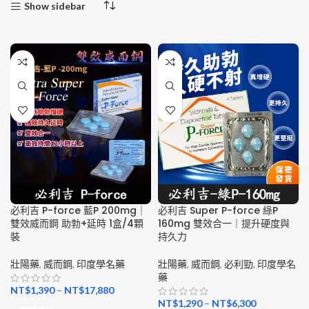
Show sidebar
必利吉 P-force 藍P 200mg｜
必利吉 Super P-force 綠P
雙效威而鋼 助勃+延時 1盒/4顆
160mg 雙效合一｜提升硬度與
裝
持久力
壯陽藥
,
威而鋼
,
印度學名藥
壯陽藥
,
威而鋼
,
必利勁
,
印度學名
藥
NT$
1,390
–
NT$
17,880
NT$
1,290
–
NT$
6,300