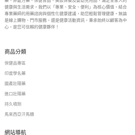
藥、非處方藥、保健食品、美妝保養及嬰幼兒用品，滿足全家人的
健康與生活需求。我們以「專業、安全、便利」為核心價值，結合
專業藥師的用藥諮詢與個性化健康建議，助您輕鬆管理健康。無論
是線上購物、門市服務，還是健康活動資訊，秉承始終以顧客為中
心，是您可信賴的健康夥伴！
商品分類
保健品專區
印度學名藥
國產壯陽藥
進口壯陽藥
持久噴劑
馬來西亞汗馬糖
網站導航