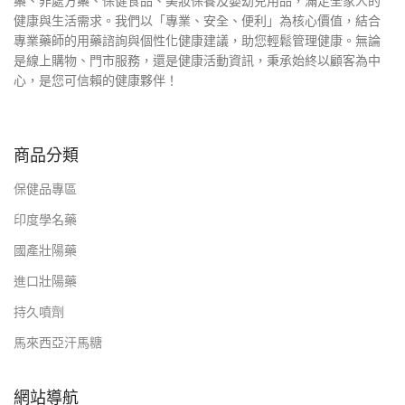
藥、非處方藥、保健食品、美妝保養及嬰幼兒用品，滿足全家人的
健康與生活需求。我們以「專業、安全、便利」為核心價值，結合
專業藥師的用藥諮詢與個性化健康建議，助您輕鬆管理健康。無論
是線上購物、門市服務，還是健康活動資訊，秉承始終以顧客為中
心，是您可信賴的健康夥伴！
商品分類
保健品專區
印度學名藥
國產壯陽藥
進口壯陽藥
持久噴劑
馬來西亞汗馬糖
網站導航