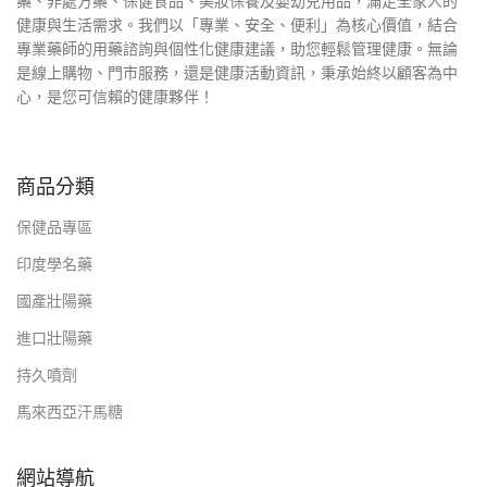
藥、非處方藥、保健食品、美妝保養及嬰幼兒用品，滿足全家人的
健康與生活需求。我們以「專業、安全、便利」為核心價值，結合
專業藥師的用藥諮詢與個性化健康建議，助您輕鬆管理健康。無論
是線上購物、門市服務，還是健康活動資訊，秉承始終以顧客為中
心，是您可信賴的健康夥伴！
商品分類
保健品專區
印度學名藥
國產壯陽藥
進口壯陽藥
持久噴劑
馬來西亞汗馬糖
網站導航