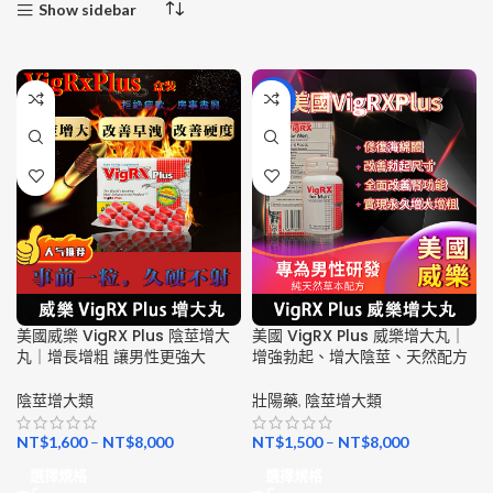
Show sidebar
-11%
美國威樂 VigRX Plus 陰莖增大
美國 VigRX Plus 威樂增大丸｜
丸｜增長增粗 讓男性更強大
增強勃起、增大陰莖、天然配方
陰莖增大類
壯陽藥
,
陰莖增大類
NT$
1,600
–
NT$
8,000
NT$
1,500
–
NT$
8,000
選擇規格
選擇規格