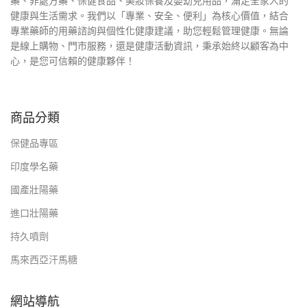
藥、非處方藥、保健食品、美妝保養及嬰幼兒用品，滿足全家人的
健康與生活需求。我們以「專業、安全、便利」為核心價值，結合
專業藥師的用藥諮詢與個性化健康建議，助您輕鬆管理健康。無論
是線上購物、門市服務，還是健康活動資訊，秉承始終以顧客為中
心，是您可信賴的健康夥伴！
商品分類
保健品專區
印度學名藥
國產壯陽藥
進口壯陽藥
持久噴劑
馬來西亞汗馬糖
網站導航