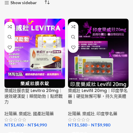
Show sidebar
樂威壯膜衣錠 Levitra 20mg｜
樂威壯 Levifil 20mg｜印度學名
速效硬漢錠丨瞬間助勃丨點燃戰
藥丨硬挺無懈可擊，持久完美體
力
驗
壯陽藥
,
樂威壯
,
國產壯陽藥
壯陽藥
,
樂威壯
,
印度學名藥
NT$
1,400
–
NT$
4,990
NT$
1,580
–
NT$
9,980