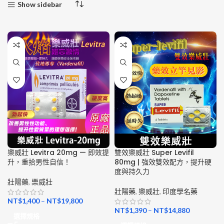
Show sidebar
樂威壯 Levitra 20mg — 即效提
雙效樂威壯 Super Levifil
升，重拾男性自信！
80mg | 強效雙效配方，提升硬
度與持久力
壯陽藥
,
樂威壯
壯陽藥
,
樂威壯
,
印度學名藥
NT$
1,400
–
NT$
19,800
NT$
1,390
–
NT$
14,880
選擇規格