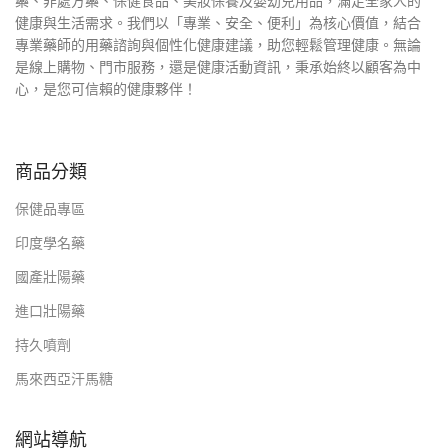
藥、非處方藥、保健食品、美妝保養及嬰幼兒用品，滿足全家人的
健康與生活需求。我們以「專業、安全、便利」為核心價值，結合
專業藥師的用藥諮詢與個性化健康建議，助您輕鬆管理健康。無論
是線上購物、門市服務，還是健康活動資訊，秉承始終以顧客為中
心，是您可信賴的健康夥伴！
商品分類
保健品專區
印度學名藥
國產壯陽藥
進口壯陽藥
持久噴劑
馬來西亞汗馬糖
網站導航