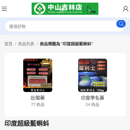
首頁
商品列表
商品標籤為 “印度超級藍蝌蚪”
壯陽藥
印度學名藥
77 商品
24 商品
印度超級藍蝌蚪