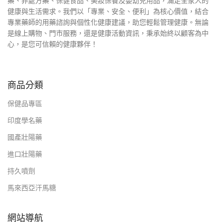
藥、非處方藥、保健食品、美妝保養及嬰幼兒用品，滿足全家人的
健康與生活需求。我們以「專業、安全、便利」為核心價值，結合
專業藥師的用藥諮詢與個性化健康建議，助您輕鬆管理健康。無論
是線上購物、門市服務，還是健康活動資訊，秉承始終以顧客為中
心，是您可信賴的健康夥伴！
商品分類
保健品專區
印度學名藥
國產壯陽藥
進口壯陽藥
持久噴劑
馬來西亞汗馬糖
網站導航