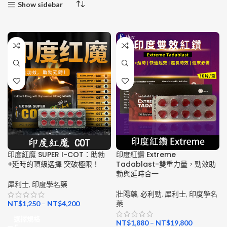
Show sidebar
印度紅魔 SUPER I-COT：助勃
印度紅鑽 Extreme
+延時的頂級選擇 突破極限！
Tadablast-雙重力量，勁效助
勃與延時合一
犀利士
,
印度學名藥
壯陽藥
,
必利勁
,
犀利士
,
印度學名
NT$
1,250
–
NT$
4,200
藥
選擇規格
NT$
1,880
–
NT$
19,800