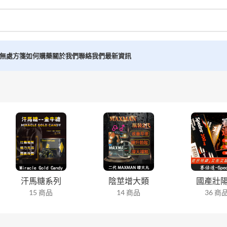
無處方箋如何購藥
關於我們
聯絡我們
最新資訊
汗馬糖系列
陰莖增大類
國產壯
15 商品
14 商品
36 商