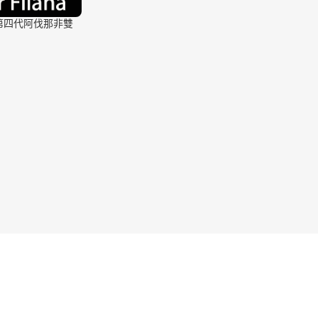
 | 第四代阿伐那非雙