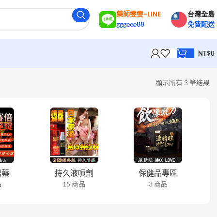
藥師雯雯-LINE
台灣全島
gggeee88
免費配送
NT$
0
顯示所有 3 筆結果
陽藥
持久液噴劑
保健品專區
品
15 商品
3 商品