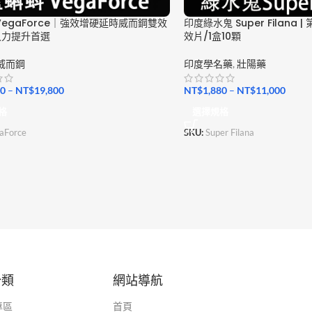
VegaForce｜強效增硬延時威而鋼雙效
印度綠水鬼 Super Filana
久力提升首選
效片/1盒10顆
威而鋼
印度學名藥
,
壯陽藥
80
–
NT$
19,800
NT$
1,880
–
NT$
11,000
格
選擇規格
aForce
SKU:
Super Filana
分類
網站導航
專區
首頁