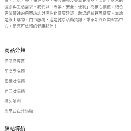
藥、非處方藥、保健食品、美妝保養及嬰幼兒用品，滿足全家人的
健康與生活需求。我們以「專業、安全、便利」為核心價值，結合
專業藥師的用藥諮詢與個性化健康建議，助您輕鬆管理健康。無論
是線上購物、門市服務，還是健康活動資訊，秉承始終以顧客為中
心，是您可信賴的健康夥伴！
商品分類
保健品專區
印度學名藥
國產壯陽藥
進口壯陽藥
持久噴劑
馬來西亞汗馬糖
網站導航