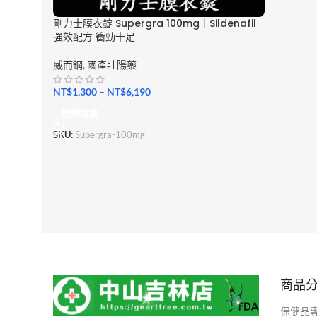
剛力士膜衣錠 Supergra 100mg｜Sildenafil
強效配方 衝勁十足
威而鋼
,
國產壯陽藥
NT$
1,300
–
NT$
6,190
選擇規格
SKU:
Supergra-100mg
商品
保健品