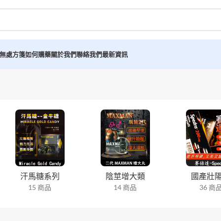
無處方箋如何購藥
關於我們
聯絡我們
最新資訊
汗馬糖系列
陰莖增大類
國產壯
15 商品
14 商品
36 商