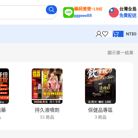
藥師雯雯-LINE
台灣全島
gggeee88
免費配送
NT$
0
顯示單一結果
陽藥
持久液噴劑
保健品專區
品
15 商品
3 商品