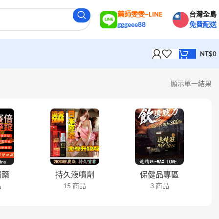
藥師雯雯-LINE
台灣全島
gggeee88
免費配送
NT$
0
顯示單一結果
陽藥
持久液噴劑
保健品專區
品
15 商品
3 商品