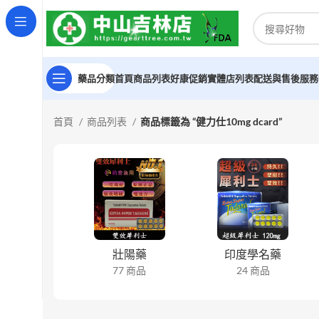
藥品分類
首頁
商品列表
好康促銷
實體店列表
配送與售後服務
首頁
商品列表
商品標籤為 “健力仕10mg dcard”
壯陽藥
印度學名藥
77 商品
24 商品