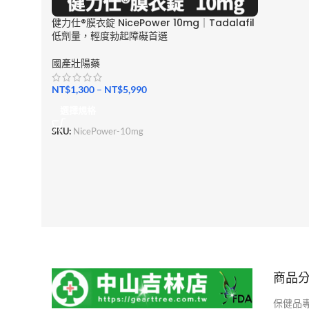
健力仕®膜衣錠 NicePower 10mg｜Tadalafil
低劑量，輕度勃起障礙首選
國產壯陽藥
NT$
1,300
–
NT$
5,990
選擇規格
SKU:
NicePower-10mg
商品
保健品