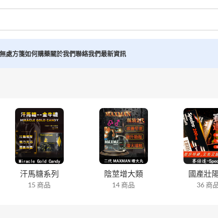
無處方箋如何購藥
關於我們
聯絡我們
最新資訊
汗馬糖系列
陰莖增大類
國產壯
15 商品
14 商品
36 商