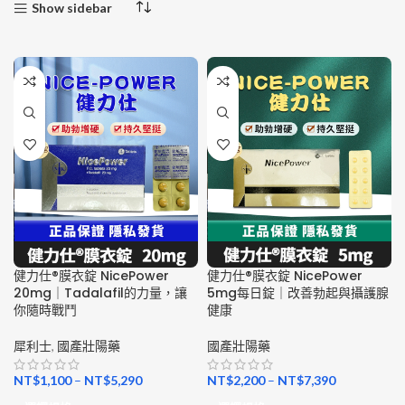
Show sidebar
健力仕®膜衣錠 NicePower
健力仕®膜衣錠 NicePower
20mg｜Tadalafil的力量，讓
5mg每日錠｜改善勃起與攝護腺
你隨時戰鬥
健康
犀利士
,
國產壯陽藥
國產壯陽藥
NT$
1,100
–
NT$
5,290
NT$
2,200
–
NT$
7,390