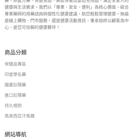
藥、非處方藥、保健食品、美妝保養及嬰幼兒用品，滿足全家人的
健康與生活需求。我們以「專業、安全、便利」為核心價值，結合
專業藥師的用藥諮詢與個性化健康建議，助您輕鬆管理健康。無論
是線上購物、門市服務，還是健康活動資訊，秉承始終以顧客為中
心，是您可信賴的健康夥伴！
商品分類
保健品專區
印度學名藥
國產壯陽藥
進口壯陽藥
持久噴劑
馬來西亞汗馬糖
網站導航